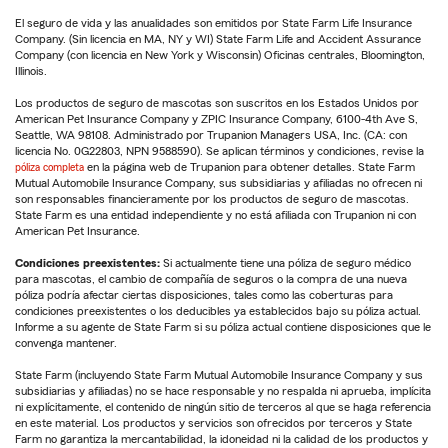
El seguro de vida y las anualidades son emitidos por State Farm Life Insurance
Company. (Sin licencia en MA, NY y WI) State Farm Life and Accident Assurance
Company (con licencia en New York y Wisconsin) Oficinas centrales, Bloomington,
Illinois.
Los productos de seguro de mascotas son suscritos en los Estados Unidos por
American Pet Insurance Company y ZPIC Insurance Company, 6100-4th Ave S,
Seattle, WA 98108. Administrado por Trupanion Managers USA, Inc. (CA: con
licencia No. 0G22803, NPN 9588590). Se aplican términos y condiciones, revise la
póliza completa
en la página web de Trupanion para obtener detalles. State Farm
Mutual Automobile Insurance Company, sus subsidiarias y afiliadas no ofrecen ni
son responsables financieramente por los productos de seguro de mascotas.
State Farm es una entidad independiente y no está afiliada con Trupanion ni con
American Pet Insurance.
Condiciones preexistentes:
Si actualmente tiene una póliza de seguro médico
para mascotas, el cambio de compañía de seguros o la compra de una nueva
póliza podría afectar ciertas disposiciones, tales como las coberturas para
condiciones preexistentes o los deducibles ya establecidos bajo su póliza actual.
Informe a su agente de State Farm si su póliza actual contiene disposiciones que le
convenga mantener.
State Farm (incluyendo State Farm Mutual Automobile Insurance Company y sus
subsidiarias y afiliadas) no se hace responsable y no respalda ni aprueba, implícita
ni explícitamente, el contenido de ningún sitio de terceros al que se haga referencia
en este material. Los productos y servicios son ofrecidos por terceros y State
Farm no garantiza la mercantabilidad, la idoneidad ni la calidad de los productos y