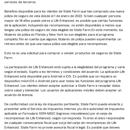
servicios de terceros.
Beneficio disponible para los clientes de State Farm que han comprado una nueva
póliza de seguro de vida desde el 1 de enero de 2022. Si bien cualquier persona
mayor de 18 años puede unirse a Life Enhanced, es posible que ciertas funciones
de la aplicación, incluyendo las recompensas, no estén disponibles a menos que
tengas una póliza de seguro de vida elegible de State Farm.En este momento, los
titulares de póliza en Florida y New York no son elegibles para el programa
completo.Ten en cuenta que algunos titulares de póliza pueden experimentar un
retraso antes de que una nueva póliza sea elegible para recompensas.
Esto no es una solicitud para comprar o vender productos de seguros de State
Farm.
La participación de Life Enhanced está sujeta a la elegibilidad del programa y varía
según el estado. Sujeto a los términos y condiciones del acuerdo. La aplicación Life
Enhanced está disponible para Android e iOS. Es posible que se requiera un
dispositivo móvil iOS o Android para usar todas las funciones del programa Life
Enhanced. Los clientes deben aceptar autorizar a State Farm a recopilar datos
sobre salud y bienestar. Los usuarios de aplicaciones móviles deben aceptar un
acuerdo de licencia.
De conformidad con la ley de impuestos pertinente, State Farm puede enviarte y
presentar ante el Servicio de Impuestos Internos y/u otra autoridad de impuestos
aplicable un Formulario 1099-MISC (ingresos misceláneos) por el canje de
recompensas de Life Enhanced, según corresponda. Tú eres el único responsable
de cualquier consecuencia fiscal que surja del canje de recompensas de Life
Enhanced. State Farm no provee asesoría fiscal ni legal. Es posible que desees