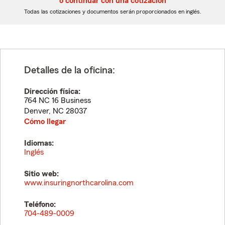
o continuar con una cotización
dígitos
dígitos
Todas las cotizaciones y documentos serán proporcionados en inglés.
Detalles de la oficina:
Dirección física:
764 NC 16 Business
Denver
,
NC
28037
Cómo llegar
Idiomas:
Inglés
Sitio web:
www.insuringnorthcarolina.com
Teléfono:
704-489-0009