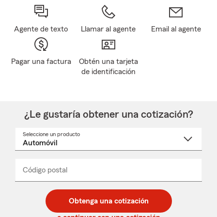
Agente de texto
Llamar al agente
Email al agente
Pagar una factura
Obtén una tarjeta
de identificación
¿Le gustaría obtener una cotización?
Seleccione un producto
Seleccione
un
nombre
de
producto
del
Código postal
Ingresa
Ingresa
_____
menú
un
un
desplegable
código
código
postal
postal
Obtenga una cotización
de
de
5
5