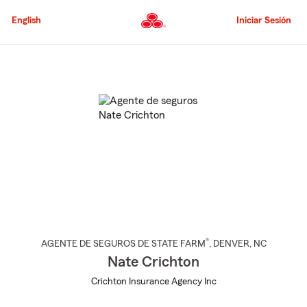
Pasar
al
English
Iniciar Sesión
contenido
principal
Comienzo
del
contenido
principal
®
AGENTE DE SEGUROS DE STATE FARM
,
DENVER
, NC
Nate Crichton
Crichton Insurance Agency Inc